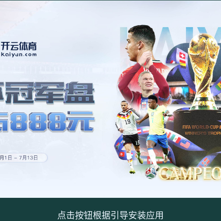
点击按钮根据引导安装应用