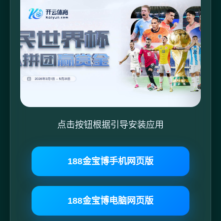
点击按钮根据引导安装应用
188金宝博手机网页版
188金宝博电脑网页版